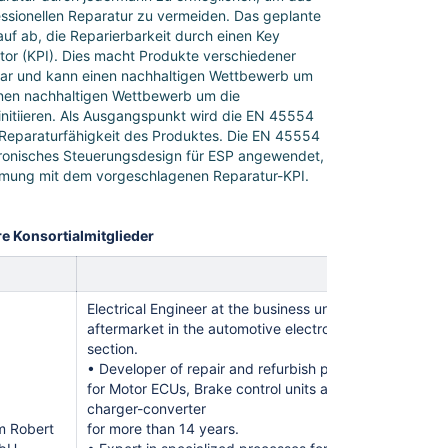
essionellen Reparatur zu vermeiden. Das geplante
uf ab, die Reparierbarkeit durch einen Key
tor (KPI). Dies macht Produkte verschiedener
bar und kann einen nachhaltigen Wettbewerb um
nen nachhaltigen Wettbewerb um die
initiieren. Als Ausgangspunkt wird die EN 45554
Reparaturfähigkeit des Produktes. Die EN 45554
tronisches Steuerungsdesign für ESP angewendet,
mmung mit dem vorgeschlagenen Reparatur-KPI.
re Konsortialmitglieder
Electrical Engineer at the business unit mobility
aftermarket in the automotive electronic
section.
• Developer of repair and refurbish processes
for Motor ECUs, Brake control units and
charger-converter
m Robert
for more than 14 years.