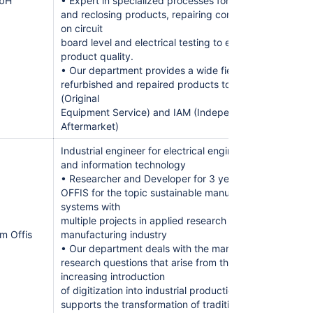
bH
• Expert in specialized processes for opening
and reclosing products, repairing components
on circuit
board level and electrical testing to ensure the
product quality.
• Our department provides a wide field of
refurbished and repaired products to the OES
(Original
Equipment Service) and IAM (Independent
Aftermarket)
Industrial engineer for electrical engineering
and information technology
• Researcher and Developer for 3 years at
OFFIS for the topic sustainable manufacturing
systems with
multiple projects in applied research across the
m Offis
manufacturing industry
• Our department deals with the manifold
research questions that arise from the
increasing introduction
of digitization into industrial production and
supports the transformation of traditional