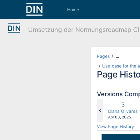
Skip
to
Home
main
content
assistive.skiplink.to.breadcrumbs
Umsetzung der Normungsroadmap Ci
assistive.skiplink.to.header.menu
assistive.skiplink.to.action.menu
assistive.skiplink.to.quick.search
Pages
…
Use-case for the 
Page Hist
Versions Com
Old
3
Versio
changes.mady.
Diana Olivares
Saved
Apr 03, 2025
on
View Page History