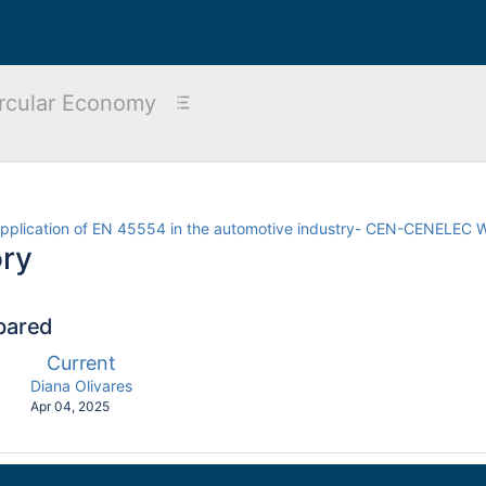
rcular Economy
application of EN 45554 in the automotive industry- CEN-CENELEC
ory
pared
compared
New
Current
with
n
Version
by.user
changes.mady.by.user
Diana Olivares
Saved
Apr 04, 2025
on