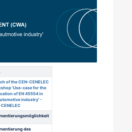
A
ch of the CEN-CENELEC
shop 'Use-case for the
ication of EN 45554 in
automotive industry' -
-CENELEC
entierungsmöglichkeit
entierung des