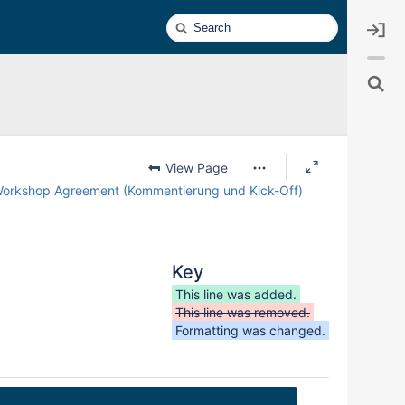
Quick
Search
View Page
 Workshop Agreement (Kommentierung und Kick-Off)
Key
This line was added.
This line was removed.
Formatting was changed.