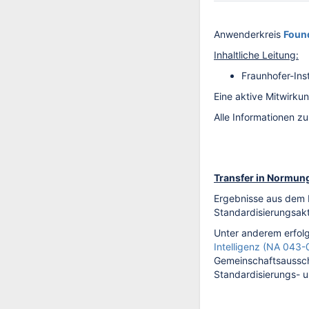
Anwenderkreis
Foun
Inhaltliche Leitung:
Fraunhofer-Inst
Eine aktive Mitwirku
Alle Informationen z
Transfer in Normun
Ergebnisse aus dem P
Standardisierungsakt
Unter anderem erfol
Intelligenz (NA 043-
Gemeinschaftsausschu
Standardisierungs- u