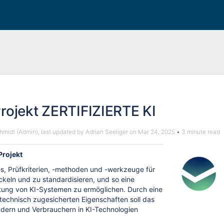
rojekt ZERTIFIZIERTE KI
hmidt (Admin)
, last updated by
Adrian Seeliger
on
Mar 24, 2025
3 minute read
Projekt
 es, Prüfkriterien, -methoden und -werkzeuge für
keln und zu standardisieren, und so eine
tung von KI-Systemen zu ermöglichen. Durch eine
technisch zugesicherten Eigenschaften soll das
dern und Verbrauchern in KI-Technologien