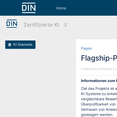
Skip
to
Home
main
content
assistive.skiplink.to.breadcrumbs
Zertifizierte KI
assistive.skiplink.to.header.menu
assistive.skiplink.to.action.menu
assistive.skiplink.to.quick.search
KI-Startseite
Skip
Go
Pages
to
to
Flagship-P
end
start
of
of
banner
banner
Created by
Christoph Sc
Informationen zum 
Ziel des Projekts ist
KI-Systeme zu entwic
vergleichbare Bewer
Überprüfbarkeit von 
Vertrauen von Anwen
gesteigert werden.