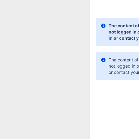
The content of
not logged in 
in
or contact y
The content of 
not logged in o
or contact your