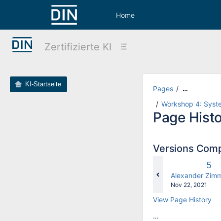
Skip
to
Home
main
content
assistive.skiplink.to.breadcrumbs
Zertifizierte KI
assistive.skiplink.to.header.menu
assistive.skiplink.to.action.menu
assistive.skiplink.to.quick.search
KI-Startseite
Pages
…
Workshop 4: Syste
Page Hist
Versions Com
Old
5
Ver
changes.mady.
Alexander Zim
Saved
Nov 22, 2021
on
View Page History
...