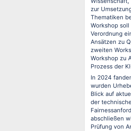
Wissenschaft,
zur Umsetzung
Thematiken bel
Workshop soll a
Verordnung ei
Ansätzen zu Q
zweiten Works
Workshop zu A
Prozess der KI
In 2024 fande
wurden Urhebe
Blick auf aktu
der technisch
Fairnessanfor
abschließen w
Prüfung von A