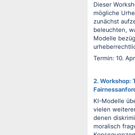
Dieser Worksho
mögliche Urhe
zunächst aufz
beleuchten, wa
Modelle bezüg
urheberrechtli
Termin: 10. Ap
2. Workshop: 
Fairnessanfo
KI-Modelle üb
vielen weiter
denen diskrimi
moralisch frag
Konsequenzen 