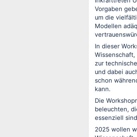
Inkrafttreten
Vorgaben geben
um die vielfäl
Modellen adäq
vertrauenswürd
In dieser Wor
Wissenschaft,
zur technisch
und dabei auc
schon während
kann.
Die Workshopr
beleuchten, d
essenziell sind
2025 wollen wi