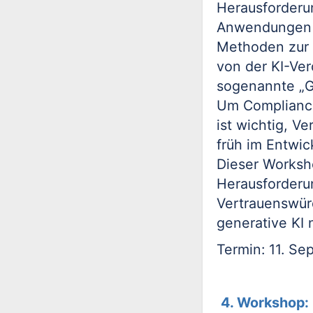
Herausforderun
Anwendungen 
Methoden zur 
von der KI-Ve
sogenannte „G
Um Compliance
ist wichtig, V
früh im Entwic
Dieser Worksho
Herausforderu
Vertrauenswür
generative KI 
Termin: 11. S
4. Workshop: 